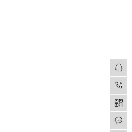
Q
电
在